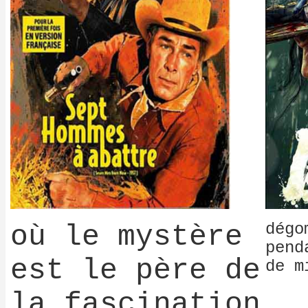
où le mystère
dégo
pend
est le père de
de m
la fascination