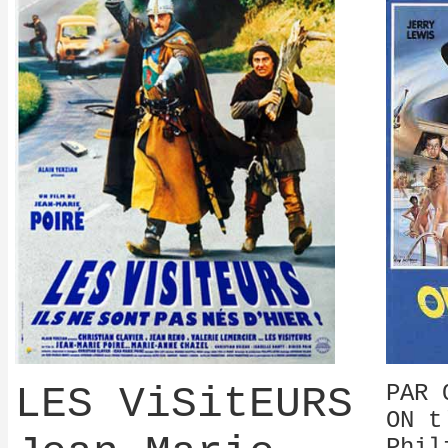
LES ViSitEURS
PAR 
ON t
Phil