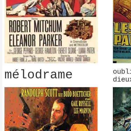
mélodrame
oubl
dieu