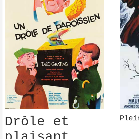
Drôle et
Plei
plaisant