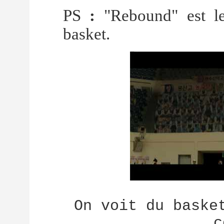
PS
:
"Rebound" est le
basket.
On voit du baske
c