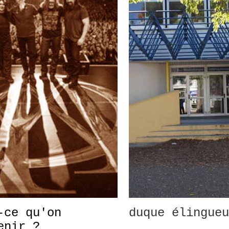
-ce qu'on
duque élingueu
enir ?