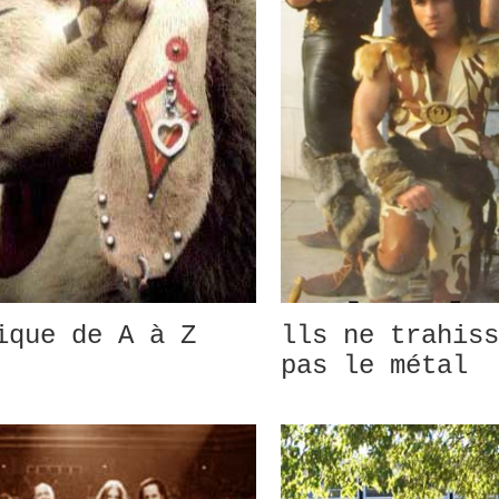
ique de A à Z
lls ne trahiss
pas le métal