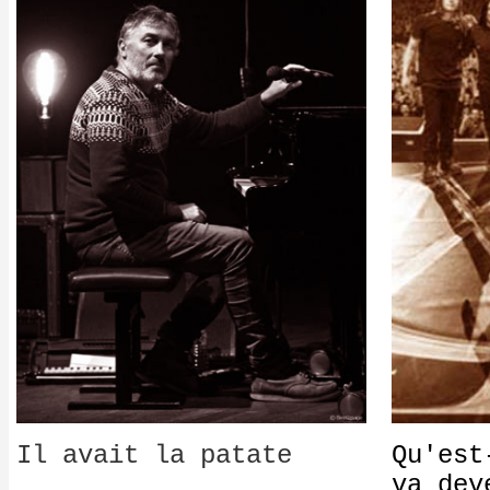
Il avait la patate
Qu'est
va dev