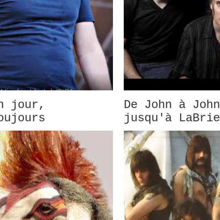
n jour,
De John à John
oujours
jusqu'à LaBrie