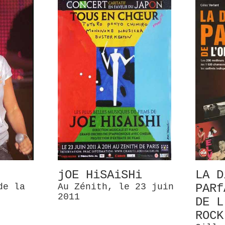
jOE HiSAiSHi
LA D
de la
Au Zénith, le 23 juin
PARf
2011
DE L
ROCK