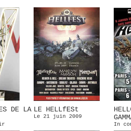
ES DE LA
LE HELLfESt
HELL
Le 21 juin 2009
GAMM
ir
In co