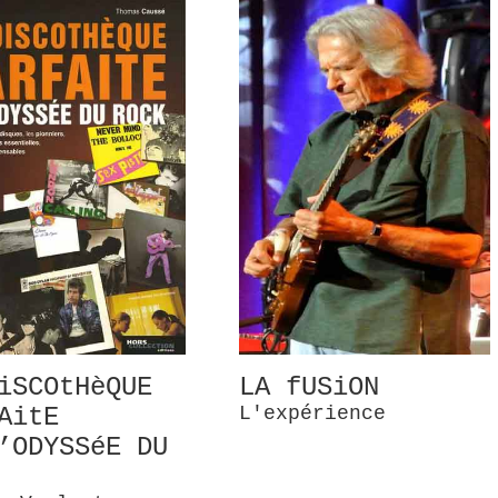
iSCOtHèQUE
LA fUSiON
AitE
L'expérience
’ODYSSéE DU