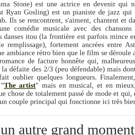
ma Stone) est une actrice en devenir qui n
st Ryan Gosling) est un pianiste de jazz qui
ub. Ils se rencontrent, s'aiment, chantent et d
 une comédie musicale avec des chanson
s danses itou (la frontière est parfois mince en
le remplissage), fortement ancrées entre Ast
 ambiance rétro bien que le film se déroule 
 romance de facture honnête qui, malheureus
e la défaite des 2/3 (peu défendable) mais don
fait oublier quelques longueurs. Finalement
 "
The artist
" mais en musical, et en mieux,
e chose de totalement passé de mode et qui, 
 un couple principal qui fonctionne ici très bie
________________________________________________________
un autre grand moment