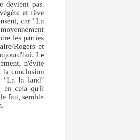
e devient pas.
 végète et rêve
ansent, car "La
s moyennement
tre les parties
aire/Rogers et
aujourd'hui. Le
ement, n'évite
t la conclusion
, "La la land"
 en cela qu'il
de fait, semble
n.
___________