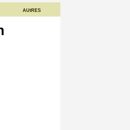
AUtRES
n