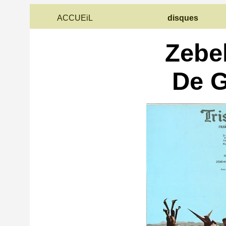
ACCUEiL
disques
Zebe
De 