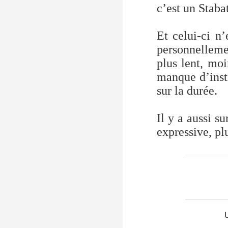
c’est un Staba
Et celui-ci n’
personnelleme
plus lent, moi
manque d’inst
sur la durée.
Il y a aussi s
expressive, pl
__________
__________