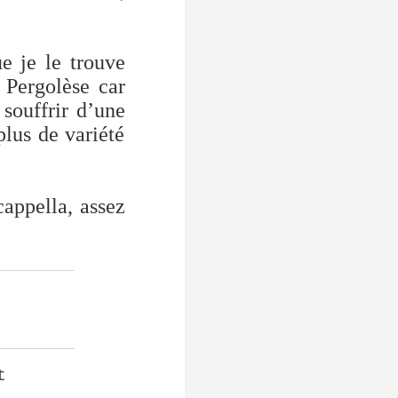
ue je le trouve
 Pergolèse car
 souffrir d’une
lus de variété
cappella, assez
___________
___________
t