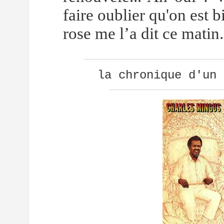
faire oublier qu'on est 
rose me l’a dit ce matin.
___________________________________
la chronique d'un 
____________________________