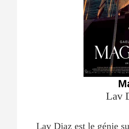
M
Lav 
Lav Diaz est le génie s