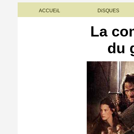
ACCUEiL
DiSQUES
La co
du 