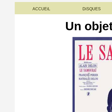
ACCUEiL
DiSQUES
Un obje