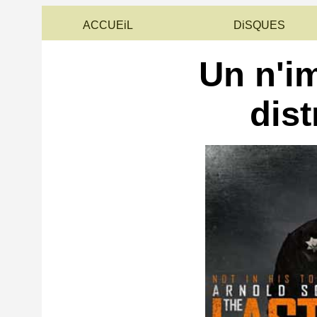
ACCUEiL
DiSQUES
Un n'i
dist