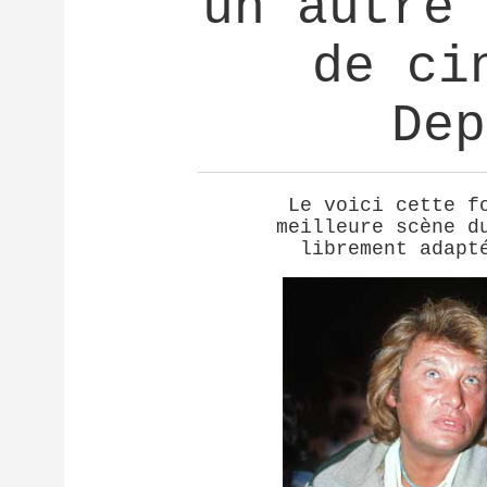
un autre 
de ci
Dep
_________________________________
Le voici cette f
meilleure scène d
librement adapt