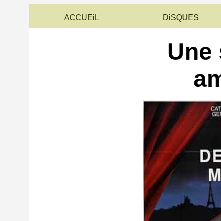
ACCUEiL
DiSQUES
Une 
am