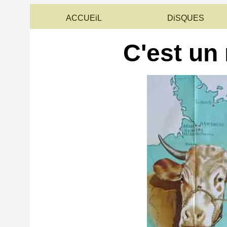
ACCUEiL
DiSQUES
C'est un 