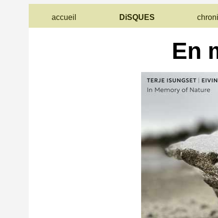
accueil
DiSQUES
chron
En 