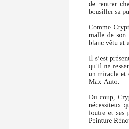
de rentrer ch
bousiller sa pu
Comme Cryptic
malle de son 
blanc vêtu et 
Il s’est prése
qu’il ne resse
un miracle et 
Max-Auto.
Du coup, Cryp
nécessiteux qu
foutre et ses 
Peinture Rénov