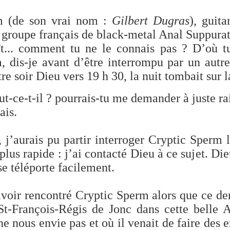
m (de son vrai nom
:
Gilbert Dugras
), guita
groupe français de black-metal Anal Suppurat
... comment tu ne le connais pas ? D’où tu s
, dis-je avant d’être interrompu par un aut
re soir Dieu vers 19 h 30, la nuit tombait sur la
ut-ce-t-il ? pourrais-tu me demander à juste ra
ais.
, j’aurais pu partir interroger Cryptic Sper
u plus rapide
:
j’ai contacté Dieu à ce sujet. D
e téléporte facilement.
voir rencontré Cryptic Sperm alors que ce der
St-François-Régis de Jonc dans cette belle 
e nous envie pas et où il venait de faire des 