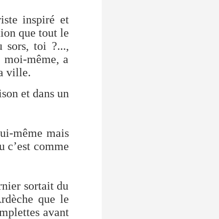
riste inspiré et
ion que tout le
ors, toi ?...,
re moi-même, a
 ville.
ison et dans un
m lui-même mais
ieu c’est comme
nier sortait du
Ardèche que le
emplettes avant