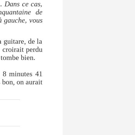
.. Dans ce cas,
nquantaine de
 à gauche, vous
 guitare, de la
 croirait perdu
a tombe bien.
e 8 minutes 41
 bon, on aurait
_________
_________