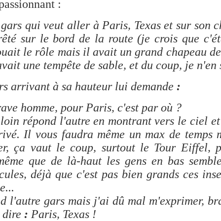
 passionnant :
gars qui veut aller à Paris, Texas et sur son c
êté sur le bord de la route (je crois que c'é
uait le rôle mais il avait un grand chapeau d
 avait une tempête de sable, et du coup, je n'en s
rs arrivant à sa hauteur lui demande
:
rave homme, pour Paris, c'est par où ?
 loin répond l'autre en montrant vers le ciel et
rivé. Il vous faudra même un max de temps 
er, ça vaut le coup, surtout le Tour Eiffel, p
 même que de là-haut les gens en bas sembl
ules, déjà que c'est pas bien grands ces ins
e...
d l'autre gars mais j'ai dû mal m'exprimer, 
s dire
:
Paris, Texas !