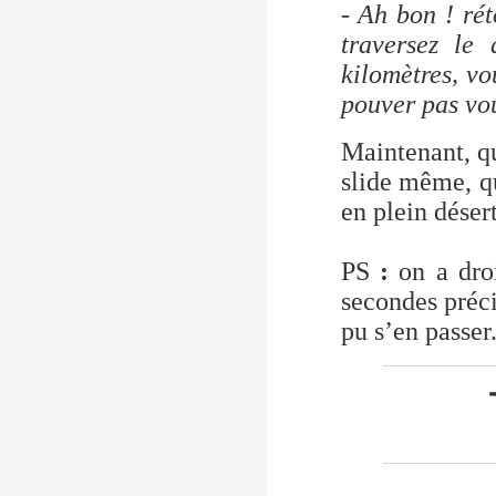
- Ah bon ! rét
traversez le
kilomètres, vo
pouver pas vou
Maintenant, qu
slide même, qu
en plein déser
PS
:
on a droi
secondes préci
pu s’en passer
____________
____________