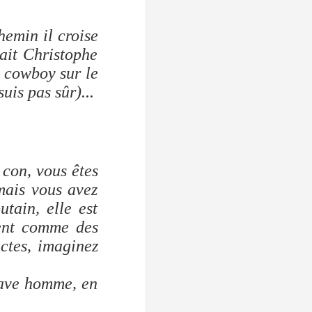
hemin il croise
tait Christophe
e cowboy sur le
uis pas sûr)...
 con, vous êtes
mais vous avez
utain, elle est
ent comme des
ectes, imaginez
brave homme, en