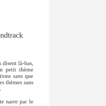
undtrack
 disent là-bas,
un petit thème
tions sans que
res thèmes sans
.
te narre par le