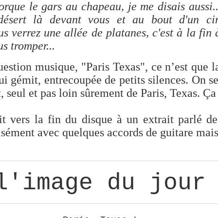
orque le gars au chapeau, je me disais aussi.
 désert là devant vous et au bout d'un ci
us verrez une allée de platanes, c'est à la fin
s tromper...
estion musique, "Paris Texas", ce n’est que la
i gémit, entrecoupée de petits silences. On se
t, seul et pas loin sûrement de Paris, Texas. Ç
t vers la fin du disque à un extrait parlé d
sément avec quelques accords de guitare mais
.
________________________________________________________
l'image du jour
________________________________________________________