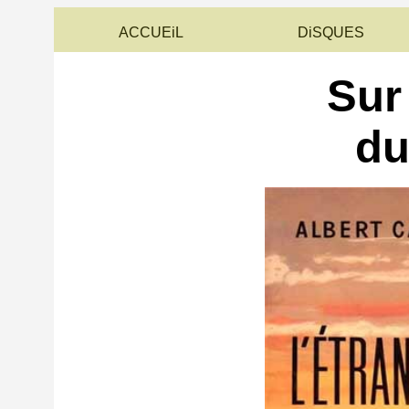
ACCUEiL
DiSQUES
Sur 
du