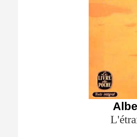
Alb
L'étr