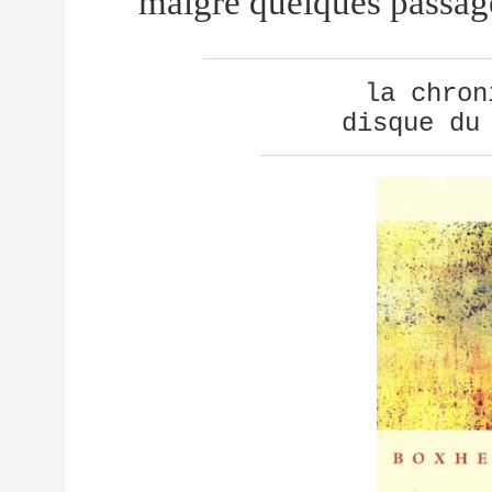
malgré quelques passage
________________________________
la chron
disque du
__________________________